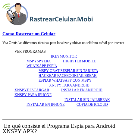
Como Rastrear un Celular
Vea Gratis las diferentes técnicas para localizar y ubicar un teléfono móvil por internet
VER PROGRAMAS
IKEYMONITOR
MSPY
SPYERA
HIGHSTER MOBILE
WHATSAPP ESPÍA
MSPY GRATIS
ESPIAR SIN TARJETA
HACKEAR FACEBOOK
JAILBREAK
ESPIAR WHATSAPP CON MSPY
XNSPY PARA ANDROID
XNSPY
DESCARGAR
INSTALAR EN ANDROID
XNSPY PARA IPHONE
INSTALAR SIN JAILBREAK
INSTALAR EN IPHONE
COPIA DE ICLOUD
​En qué consiste el Programa Espía para Android
XNSPY APK?