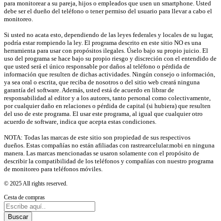
para monitorear a su pareja, hijos o empleados que usen un smartphone. Usted
debe ser el dueño del teléfono o tener permiso del usuario para llevar a cabo el
monitoreo.
Si usted no acata esto, dependiendo de las leyes federales y locales de su lugar,
podría estar rompiendo la ley. El programa descrito en este sitio NO es una
herramienta para usar con propósitos ilegales. Úselo bajo su propio juicio. El
uso del programa se hace bajo su propio riesgo y discreción con el entendido de
que usted será el único responsable por daños al teléfono o pérdida de
información que resulten de dichas actividades. Ningún consejo o información,
ya sea oral o escrita, que reciba de nosotros o del sitio web creará ninguna
garantía del software. Además, usted está de acuerdo en librar de
responsabilidad al editor y a los autores, tanto personal como colectivamente,
por cualquier daño en relaciones o pérdida de capital (si hubiera) que resulten
del uso de este programa. El usar este programa, al igual que cualquier otro
acuerdo de software, indica que acepta estas condiciones.
NOTA: Todas las marcas de este sitio son propiedad de sus respectivos
dueños. Estas compañías no están afiliadas con rastrearcelular.mobi en ninguna
manera. Las marcas mencionadas se usaron solamente con el propósito de
describir la compatibilidad de los teléfonos y compañías con nuestro programa
de monitoreo para teléfonos móviles.
© 2025 All rights reserved.
Cesta de compras