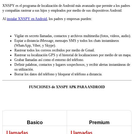
XNSPY es el programa de localización de Android más avanzado que permite a los padres
y compañías rastrear a sus hijos y empleados por medio de sus dispositivos Android.
Al
instalar XNSPY en Android
, los padres y empresas pueden:
Vigilar en secreto llamadas, contactos y archivos multimedia (fotos, videos, audio).
Espiar a distancia iMessage, mensajes SMS y todos los chats instantáneos
(WhatsApp, Viber, y Skype).
Rastrear todos los correos recibidos por medio de Gmail.
Rastrear su localización GPS y el historial de localizaciones por medio de un mapa.
Grabar llamadas así como el entorno del teléfono.
Definir palabras, contactos y lugares sospechosos, y recibir alertas instantáneas de
su utilización.
Borrar los datos del teléfono y bloquear el teléfono a distancia.
FUNCIONES de XNSPY APK PARA ANDROID
Basico
Premium
Llamadas
Llamadas