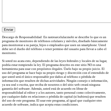
Descargo de Responsabilidad: En rastrearcelular.mobi se describe lo que es un
programa de monitoreo de teléfonos celulares y móviles, diseñado básicamente
para monitorear a su pareja, hijos o empleados que usen un smartphone. Usted
debe ser el dueño del teléfono o tener permiso del usuario para llevar a cabo el
monitoreo.
Si usted no acata esto, dependiendo de las leyes federales y locales de su lugar,
podría estar rompiendo la ley. El programa descrito en este sitio NO es una
herramienta para usar con propósitos ilegales. Úselo bajo su propio juicio. El
uso del programa se hace bajo su propio riesgo y discreción con el entendido de
que usted será el único responsable por daños al teléfono o pérdida de
información que resulten de dichas actividades. Ningún consejo o información,
ya sea oral o escrita, que reciba de nosotros o del sitio web creará ninguna
garantía del software. Además, usted está de acuerdo en librar de
responsabilidad al editor y a los autores, tanto personal como colectivamente,
por cualquier daño en relaciones o pérdida de capital (si hubiera) que resulten
del uso de este programa. El usar este programa, al igual que cualquier otro
acuerdo de software, indica que acepta estas condiciones.