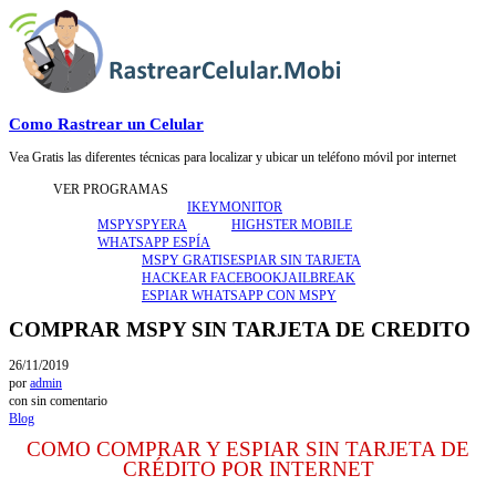
Como Rastrear un Celular
Vea Gratis las diferentes técnicas para localizar y ubicar un teléfono móvil por internet
VER PROGRAMAS
IKEYMONITOR
MSPY
SPYERA
HIGHSTER MOBILE
WHATSAPP ESPÍA
MSPY GRATIS
ESPIAR SIN TARJETA
HACKEAR FACEBOOK
JAILBREAK
ESPIAR WHATSAPP CON MSPY
COMPRAR MSPY SIN TARJETA DE CREDITO
26/11/2019
por
admin
con
sin comentario
Blog
COMO COMPRAR Y ESPIAR SIN TARJETA DE
CRÉDITO POR INTERNET