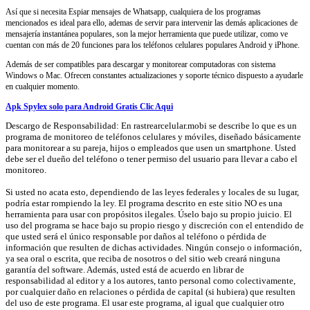
Así que si necesita Espiar mensajes de Whatsapp, cualquiera de los programas
mencionados es ideal para ello, ademas de servir para intervenir las demás aplicaciones de
mensajería instantánea populares, son la mejor herramienta que puede utilizar, como ve
cuentan con más de 20 funciones para los teléfonos celulares populares Android y iPhone.
Además de ser compatibles para descargar y monitorear computadoras con sistema
Windows o Mac. Ofrecen constantes actualizaciones y soporte técnico dispuesto a ayudarle
en cualquier momento.
Apk Spylex solo para Android Gratis Clic Aqui
Descargo de Responsabilidad: En rastrearcelular.mobi se describe lo que es un
programa de monitoreo de teléfonos celulares y móviles, diseñado básicamente
para monitorear a su pareja, hijos o empleados que usen un smartphone. Usted
debe ser el dueño del teléfono o tener permiso del usuario para llevar a cabo el
monitoreo.
Si usted no acata esto, dependiendo de las leyes federales y locales de su lugar,
podría estar rompiendo la ley. El programa descrito en este sitio NO es una
herramienta para usar con propósitos ilegales. Úselo bajo su propio juicio. El
uso del programa se hace bajo su propio riesgo y discreción con el entendido de
que usted será el único responsable por daños al teléfono o pérdida de
información que resulten de dichas actividades. Ningún consejo o información,
ya sea oral o escrita, que reciba de nosotros o del sitio web creará ninguna
garantía del software. Además, usted está de acuerdo en librar de
responsabilidad al editor y a los autores, tanto personal como colectivamente,
por cualquier daño en relaciones o pérdida de capital (si hubiera) que resulten
del uso de este programa. El usar este programa, al igual que cualquier otro