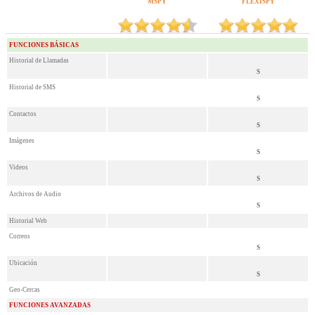
MSPY
FLEXISPY
FUNCIONES BÁSICAS
Historial de Llamadas
S
Historial de SMS
S
Contactos
S
Imágenes
S
Videos
S
Archivos de Audio
S
Historial Web
Correos
S
Ubicación
S
Geo-Cercas
FUNCIONES AVANZADAS