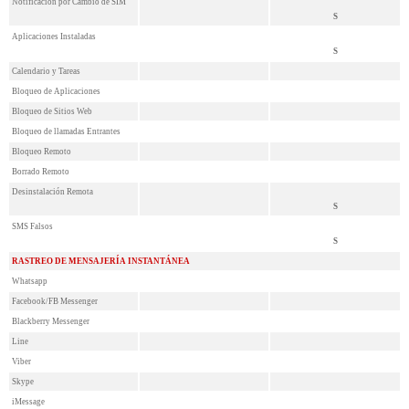
Notificación por Cambio de SIM
S
Aplicaciones Instaladas
S
Calendario y Tareas
Bloqueo de Aplicaciones
Bloqueo de Sitios Web
Bloqueo de llamadas Entrantes
Bloqueo Remoto
Borrado Remoto
Desinstalación Remota
S
SMS Falsos
S
RASTREO DE MENSAJERÍA INSTANTÁNEA
Whatsapp
Facebook/FB Messenger
Blackberry Messenger
Line
Viber
Skype
iMessage