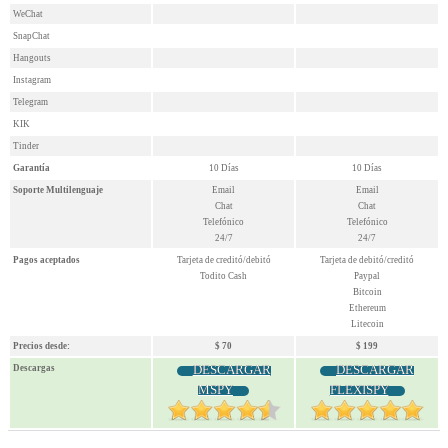
WeChat
SnapChat
Hangouts
Instagram
Telegram
KIK
Tinder
Garantía
10 Días
10 Días
Soporte Multilenguaje
Email
Email
Chat
Chat
Telefónico
Telefónico
24/7
24/7
Pagos aceptados
Tarjeta de creditó/debitó
Tarjeta de debitó/creditó
Todito Cash
Paypal
Bitcoin
Ethereum
Litecoin
Precios desde:
$ 70
$ 199
DESCARGAR
DESCARGAR
Descargas
MSPY
FLEXISPY