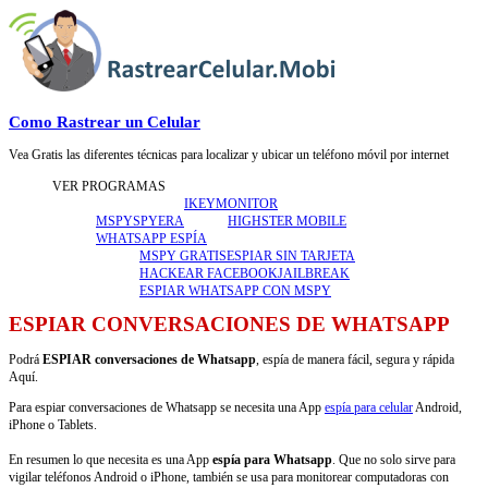
Como Rastrear un Celular
Vea Gratis las diferentes técnicas para localizar y ubicar un teléfono móvil por internet
VER PROGRAMAS
IKEYMONITOR
MSPY
SPYERA
HIGHSTER MOBILE
WHATSAPP ESPÍA
MSPY GRATIS
ESPIAR SIN TARJETA
HACKEAR FACEBOOK
JAILBREAK
ESPIAR WHATSAPP CON MSPY
ESPIAR CONVERSACIONES DE WHATSAPP
​Podrá
ESPIAR conversaciones de Whatsapp
, espía de manera fácil, segura y rápida
Aquí.
​Para espiar conversaciones de Whatsapp se necesita una App
espía para celular
Android,
iPhone o Tablets.
En resumen lo que necesita es una App
espía para Whatsapp
. Que no solo sirve para
vigilar teléfonos Android o iPhone, también se usa para monitorear computadoras con