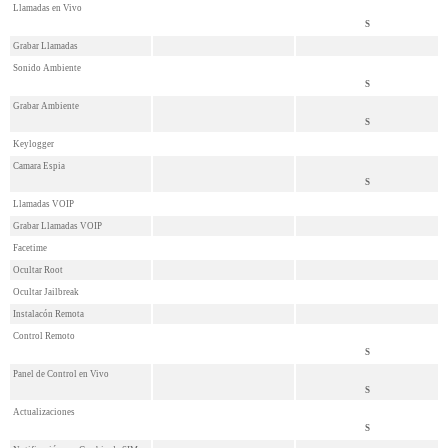
Llamadas en Vivo
S
Grabar Llamadas
Sonido Ambiente
S
Grabar Ambiente
S
Keylogger
Camara Espia
S
Llamadas VOIP
Grabar Llamadas VOIP
Facetime
Ocultar Root
Ocultar Jailbreak
Instalacón Remota
Control Remoto
S
Panel de Control en Vivo
S
Actualizaciones
S